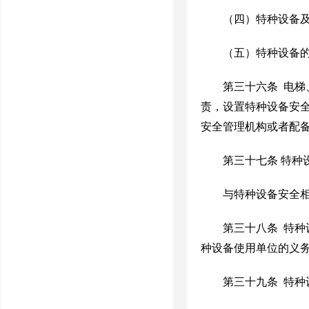
（四）特种设备
（五）特种设备
第三十六条
电梯
责，设置特种设备安
安全管理机构或者配
第三十七条 特种
与特种设备安全
第三十八条
特种
种设备使用单位的义
第三十九条 特