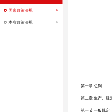
国家政策法规
本省政策法规
第一章 总则
第二章 生产、经
第一节 一般规定