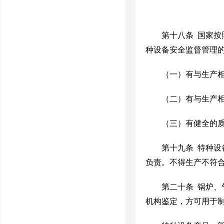
第十八条
国家按
种设备安全监督管理
（一）有与生产
（二）有与生产
（三）有健全的
第十九条
特种设
负责。不得生产不符
第二十条
锅炉、
机构鉴定，方可用于