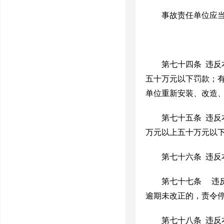
事故责任单位应
第七十四条
违反
五十万元以下罚款；
单位重新安装、改造
第七十五条
违反
万元以上五十万元以
第七十六条 违
第七十七条 违
逾期未改正的，责令
第七十八条
违反