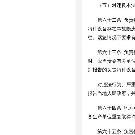
（五）对违反本
第六十二条
负责
特种设备存在事故隐
患。紧急情况下要求
第六十三条
负责
时，应当责令有关单
到报告的负责特种设
对违法行为、严
报告当地人民政府，
第六十四条
地方
备生产单位重复取得
第六十五条
负责