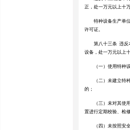
正，处一万元以上十
特种设备生产单
许可证。
第八十三条
违反
设备，处一万元以上
（一）使用特种
（二）未建立特
的；
（三）未对其使
置进行定期校验、检
（四）未按照安