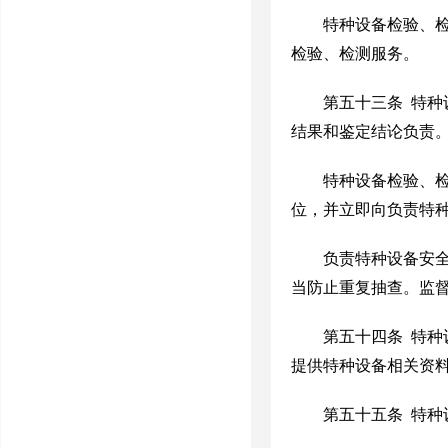
特种设备检验、
检验、检测服务。
第五十三条
特种
结果和鉴定结论负责
特种设备检验、
位，并立即向负责特
负责特种设备安
当防止重复抽查。监
第五十四条
特种
提供特种设备相关资
第五十五条 特