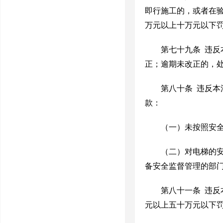
即行施工的，或者在
万元以上十万元以下
第七十九条
违反
正；逾期未改正的，
第八十条 违反
款：
（一）未按照安
（二）对电梯的
备安全监督管理的部
第八十一条
违反
元以上五十万元以下