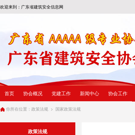
欢迎来到：广东省建筑安全信息网
首页
协会概况
党建工作
新闻中心
协会工作
你所在位置：
政策法规
>
国家政策法规
政策法规