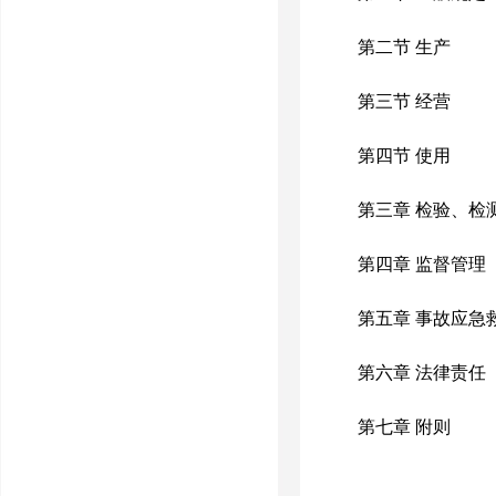
第二节 生产
第三节 经营
第四节 使用
第三章 检验、检
第四章 监督管理
第五章 事故应急
第六章 法律责任
第七章 附则