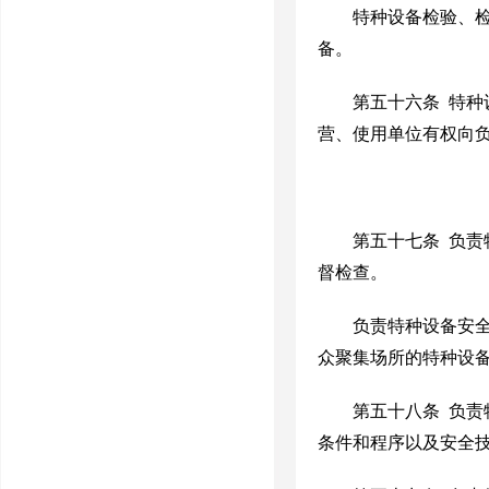
特种设备检验、
备。
第五十六条
特种
营、使用单位有权向
第五十七条 负
督检查。
负责特种设备安
众聚集场所的特种设
第五十八条
负责
条件和程序以及安全