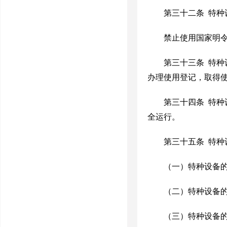
第三十二条 特
禁止使用国家明
第三十三条
特种
办理使用登记，取得
第三十四条 特
全运行。
第三十五条 特
（一）特种设备
（二）特种设备
（三）特种设备