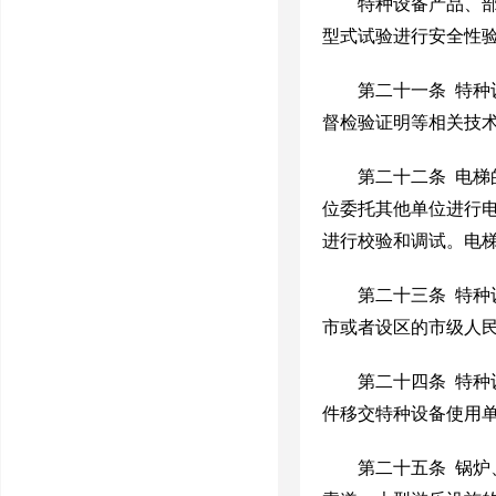
特种设备产品、
型式试验进行安全性
第二十一条
特种
督检验证明等相关技
第二十二条
电梯
位委托其他单位进行
进行校验和调试。电
第二十三条
特种
市或者设区的市级人
第二十四条
特种
件移交特种设备使用
第二十五条
锅炉