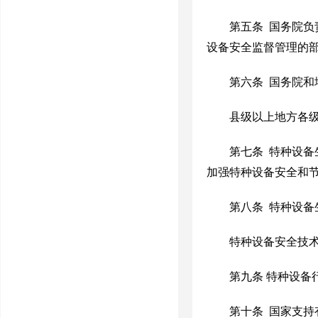
第五条
国务院负
设备安全监督管理的
第六条 国务院
县级以上地方各
第七条
特种设备
加强特种设备安全和
第八条 特种设
特种设备安全技
第九条 特种设
第十条
国家支持