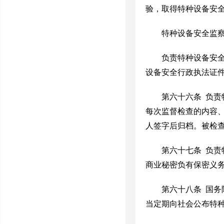
验，取得特种设备安
特种设备安全监
负责特种设备安
设备安全行政执法证
第六十六条
负责
每次监督检查的内容
人签字后归档。被检
第六十七条
负责
商业秘密负有保密义
第六十八条
国务
当定期向社会公布特